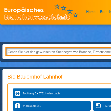
Home
Branch
Bio Bauernhof Lahnhof
Jochberg 6 • 5731 Hollersbach
+43(6562)8181
+43(6