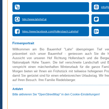
info@l
http://www.lahnhof.at
https://www.facebook.com/Hollersbach.Lahnhof
Firmenportrait
Willkommen am Bio Bauernhof "Lahn" überspringen Tief ver
präsentiert sich unser Bauernhof - geniessen auch Sie die he
Aussicht von unseren Hof Richtung Hollersbach und die Bergw
Nationalpark Hohe Tauern. Die tief verschneite Landschaft und B
verspricht einen märchenhaften Winterurlaub für die ganze Fami
Morgen bieten wir Ihnen ein Frühstück mit teilweise hofeigenen Pr
damit Sie gerüstet sind für einen erlebnisreichen Urlaubstag. Wir fr
auf Ihren Besuch. Ihre Familie Riedelsberger.
Anfahrt
Bitte aktivieren Sie "OpenStreetMap" in den Cookie-Einstellungen!