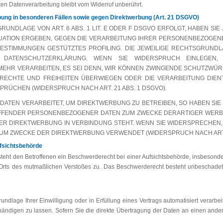
ten Datenverarbeitung bleibt vom Widerruf unberührt.
ung in besonderen Fällen sowie gegen Direktwerbung (Art. 21 DSGVO)
UNDLAGE VON ART. 6 ABS. 1 LIT. E ODER F DSGVO ERFOLGT, HABEN SIE
TUATION ERGEBEN, GEGEN DIE VERARBEITUNG IHRER PERSONENBEZOGE
 BESTIMMUNGEN GESTÜTZTES PROFILING. DIE JEWEILIGE RECHTSGRUND
R DATENSCHUTZERKLÄRUNG. WENN SIE WIDERSPRUCH EINLEGEN,
EHR VERARBEITEN, ES SEI DENN, WIR KÖNNEN ZWINGENDE SCHUTZWÜR
, RECHTE UND FREIHEITEN ÜBERWIEGEN ODER DIE VERARBEITUNG DI
RÜCHEN (WIDERSPRUCH NACH ART. 21 ABS. 1 DSGVO).
TEN VERARBEITET, UM DIREKTWERBUNG ZU BETREIBEN, SO HABEN SIE
EFFENDER PERSONENBEZOGENER DATEN ZUM ZWECKE DERARTIGER WERBUN
CHER DIREKTWERBUNG IN VERBINDUNG STEHT. WENN SIE WIDERSPRECH
UM ZWECKE DER DIREKTWERBUNG VERWENDET (WIDERSPRUCH NACH ART. 2
fsichts­behörde
eht den Betroffenen ein Beschwerderecht bei einer Aufsichtsbehörde, insbesonde
s Orts des mutmaßlichen Verstoßes zu. Das Beschwerderecht besteht unbeschadet
undlage Ihrer Einwilligung oder in Erfüllung eines Vertrags automatisiert verarbei
digen zu lassen. Sofern Sie die direkte Übertragung der Daten an einen andere