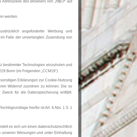
Adresszeile des Browsers von „http://“ auf
sen werden.
usdrücklich angeforderter Werbung und
te im Falle der unverlangten Zusendung von
tz bestimmter Technologien einzuholen und
53229 Bonn (im Folgenden „CCM19“).
d sonstigen Erklärungen zur Cookie-Nutzung
deren Widerruf zuordnen zu können. Die so
Zweck für die Datenspeicherung entfällt.
htsgrundlage hierfür ist Art. 6 Abs. 1 S. 1
delt es sich um einen datenschutzrechtlich
ch unseren Weisungen und unter Einhaltung