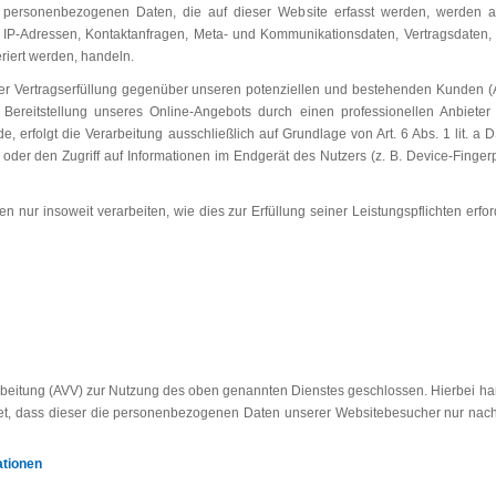
e personenbezogenen Daten, die auf dieser Website erfasst werden, werden a
um IP-Adressen, Kontaktanfragen, Meta- und Kommunikationsdaten, Vertragsdaten,
riert werden, handeln.
r Vertragserfüllung gegenüber unseren potenziellen und bestehenden Kunden (Ar
n Bereitstellung unseres Online-Angebots durch einen professionellen Anbieter 
e, erfolgt die Verarbeitung ausschließlich auf Grundlage von Art. 6 Abs. 1 lit.
oder den Zugriff auf Informationen im Endgerät des Nutzers (z. B. Device-Finge
n nur insoweit verarbeiten, wie dies zur Erfüllung seiner Leistungspflichten erf
rbeitung (AVV) zur Nutzung des oben genannten Dienstes geschlossen. Hierbei han
tet, dass dieser die personenbezogenen Daten unserer Websitebesucher nur na
ationen