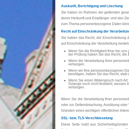
Auskunft, Berichtigung und Löschung
Sie haben im Rahmen der geltenden gesetz
deren Herkunft und Empfänger und den Zwec
zum Thema personenbezogene Daten können
Recht auf Einschränkung der Verarbeitun
Sie haben das Recht, die Einschränkung d
auf Einschränkung der Verarbeitung besteht
Wenn Sie die Richtigkeit Ihrer bei uns
der Prüfung haben Sie das Recht, die
Wenn die Verarbeitung Ihrer personen
verlangen.
Wenn wir Ihre personenbezogenen Dat
benötigen, haben Sie das Recht, stat
Wenn Sie einen Widerspruch nach Art
Solange noch nicht feststeht, wessen
verlangen.
Wenn Sie die Verarbeitung Ihrer personen
oder zur Geltendmachung, Ausübung oder V
Gründen eines wichtigen öffentlichen Inter
SSL- bzw. TLS-Verschlüsselung
Diese Seite nutzt aus Sicherheitsgründen