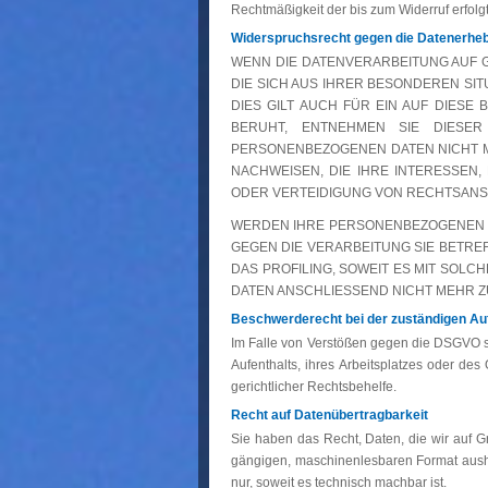
Rechtmäßigkeit der bis zum Widerruf erfolg
Widerspruchsrecht gegen die Datenerheb
WENN DIE DATENVERARBEITUNG AUF GR
DIE SICH AUS IHRER BESONDEREN SI
DIES GILT AUCH FÜR EIN AUF DIESE
BERUHT, ENTNEHMEN SIE DIESE
PERSONENBEZOGENEN DATEN NICHT M
NACHWEISEN, DIE IHRE INTERESSEN
ODER VERTEIDIGUNG VON RECHTSANSP
WERDEN IHRE PERSONENBEZOGENEN DA
GEGEN DIE VERARBEITUNG SIE BETR
DAS PROFILING, SOWEIT ES MIT SOL
DATEN ANSCHLIESSEND NICHT MEHR Z
Beschwerde­recht bei der zuständigen Au
Im Falle von Verstößen gegen die DSGVO st
Aufenthalts, ihres Arbeitsplatzes oder de
gerichtlicher Rechtsbehelfe.
Recht auf Daten­übertrag­barkeit
Sie haben das Recht, Daten, die wir auf Gr
gängigen, maschinenlesbaren Format aushän
nur, soweit es technisch machbar ist.