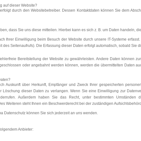
ng auf dieser Website?
erfolgt durch den Websitebetreiber. Dessen Kontaktdaten können Sie dem Abschnit
n, dass Sie uns diese mitteilen. Hierbei kann es sich z. B. um Daten handeln, die
 Ihrer Einwilligung beim Besuch der Website durch unsere IT-Systeme erfasst. 
t des Seitenaufrufs). Die Erfassung dieser Daten erfolgt automatisch, sobald Sie d
fehlerfreie Bereitstellung der Website zu gewährleisten. Andere Daten können zu
 geschlossen oder angebahnt werden können, werden die übermittelten Daten auc
Daten?
tlich Auskunft über Herkunft, Empfänger und Zweck Ihrer gespeicherten person
r Löschung dieser Daten zu verlangen. Wenn Sie eine Einwilligung zur Datenver
t widerrufen. Außerdem haben Sie das Recht, unter bestimmten Umständen di
s Weiteren steht Ihnen ein Beschwerderecht bei der zuständigen Aufsichtsbehörd
a Datenschutz können Sie sich jederzeit an uns wenden.
 folgendem Anbieter: