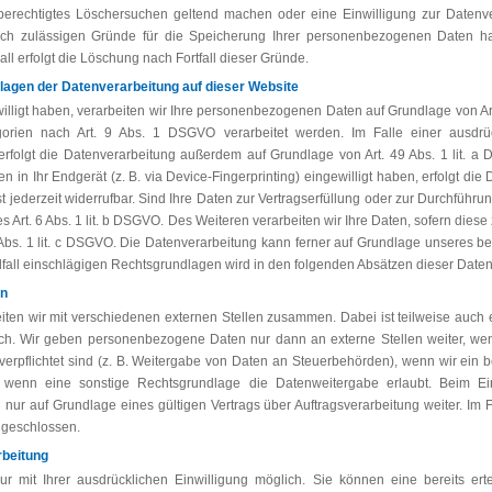
 berechtigtes Löschersuchen geltend machen oder eine Einwilligung zur Datenv
lich zulässigen Gründe für die Speicherung Ihrer personenbezogenen Daten ha
ll erfolgt die Löschung nach Fortfall dieser Gründe.
agen der Datenverarbeitung auf dieser Website
lligt haben, verarbeiten wir Ihre personenbezogenen Daten auf Grundlage von Art. 6
rien nach Art. 9 Abs. 1 DSGVO verarbeitet werden. Im Falle einer ausdrück
erfolgt die Datenverarbeitung außerdem auf Grundlage von Art. 49 Abs. 1 lit. a
en in Ihr Endgerät (z. B. via Device-Fingerprinting) eingewilligt haben, erfolgt di
t jederzeit widerrufbar. Sind Ihre Daten zur Vertragserfüllung oder zur Durchführu
 Art. 6 Abs. 1 lit. b DSGVO. Des Weiteren verarbeiten wir Ihre Daten, sofern diese 
 Abs. 1 lit. c DSGVO. Die Datenverarbeitung kann ferner auf Grundlage unseres berec
fall einschlägigen Rechtsgrundlagen wird in den folgenden Absätzen dieser Datens
en
eiten wir mit verschiedenen externen Stellen zusammen. Dabei ist teilweise auc
lich. Wir geben personenbezogene Daten nur dann an externe Stellen weiter, we
 verpflichtet sind (z. B. Weitergabe von Daten an Steuerbehörden), wenn wir ein ber
nn eine sonstige Rechtsgrundlage die Datenweitergabe erlaubt. Beim Eins
r auf Grundlage eines gültigen Vertrags über Auftragsverarbeitung weiter. Im 
 geschlossen.
rbeitung
 mit Ihrer ausdrücklichen Einwilligung möglich. Sie können eine bereits ertei