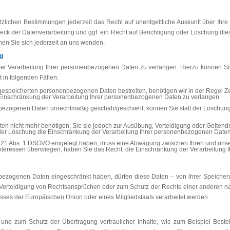
lichen Bestimmungen jederzeit das Recht auf unentgeltliche Auskunft über Ih
k der Datenverarbeitung und ggf. ein Recht auf Berichtigung oder Löschung die
 Sie sich jederzeit an uns wenden.
g
er Verarbeitung Ihrer personenbezogenen Daten zu verlangen. Hierzu können Si
 in folgenden Fällen:
 gespeicherten personenbezogenen Daten bestreiten, benötigen wir in der Regel Ze
 Einschränkung der Verarbeitung Ihrer personenbezogenen Daten zu verlangen.
bezogenen Daten unrechtmäßig geschah/geschieht, können Sie statt der Löschung
en nicht mehr benötigen, Sie sie jedoch zur Ausübung, Verteidigung oder Gelt
t der Löschung die Einschränkung der Verarbeitung Ihrer personenbezogenen Daten
. 21 Abs. 1 DSGVO eingelegt haben, muss eine Abwägung zwischen Ihren und un
 Interessen überwiegen, haben Sie das Recht, die Einschränkung der Verarbeitung
bezogenen Daten eingeschränkt haben, dürfen diese Daten – von ihrer Speicheru
erteidigung von Rechtsansprüchen oder zum Schutz der Rechte einer anderen natü
esses der Europäischen Union oder eines Mitgliedstaats verarbeitet werden.
 und zum Schutz der Übertragung vertraulicher Inhalte, wie zum Beispiel Beste