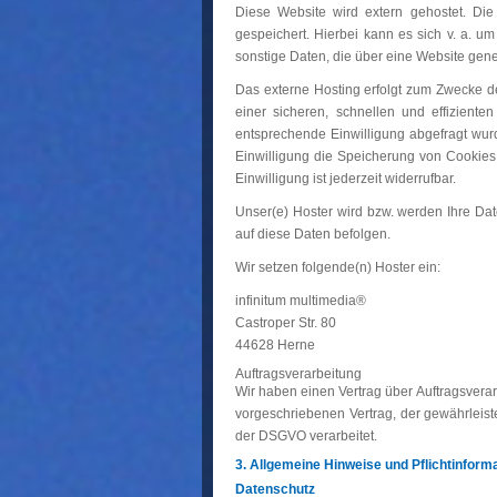
Diese Website wird extern gehostet. Di
gespeichert. Hierbei kann es sich v. a. 
sonstige Daten, die über eine Website gene
Das externe Hosting erfolgt zum Zwecke de
einer sicheren, schnellen und effiziente
entsprechende Einwilligung abgefragt wurd
Einwilligung die Speicherung von Cookies 
Einwilligung ist jederzeit widerrufbar.
Unser(e) Hoster wird bzw. werden Ihre Date
auf diese Daten befolgen.
Wir setzen folgende(n) Hoster ein:
infinitum multimedia®
Castroper Str. 80
44628 Herne
Auftragsverarbeitung
Wir haben einen Vertrag über Auftragsvera
vorgeschriebenen Vertrag, der gewährleis
der DSGVO verarbeitet.
3. Allgemeine Hinweise und Pflicht­inform
Datenschutz