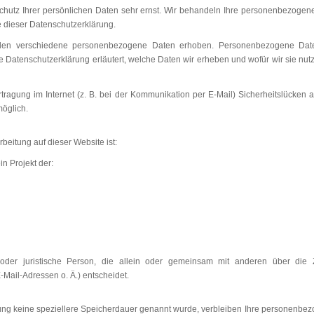
chutz Ihrer persönlichen Daten sehr ernst. Wir behandeln Ihre personenbezogen
e dieser Datenschutzerklärung.
den verschiedene personenbezogene Daten erhoben. Personenbezogene Daten
de Datenschutzerklärung erläutert, welche Daten wir erheben und wofür wir sie nut
tragung im Internet (z. B. bei der Kommunikation per E-Mail) Sicherheitslücken 
möglich.
rbeitung auf dieser Website ist:
n Projekt der:
che oder juristische Person, die allein oder gemeinsam mit anderen über die
ail-Adressen o. Ä.) entscheidet.
ung keine speziellere Speicherdauer genannt wurde, verbleiben Ihre personenbezo