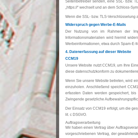
Seitenbetreiber senden, eine SSL- bzw. TL
„https://“ wechselt und an dem Schloss-Symb
Wenn die SSL- bzw. TLS-Verschlüsselung akti
Widerspruch gegen Werbe-E-Mails
Der Nutzung von im Rahmen der Impres
Informationsmaterialien wird hiermit wide
Werbeinformationen, etwa durch Spam-E-Mai
4. Datenerfassung auf dieser Website
CCM19
Unsere Website nutzt CCM19, um Ihre Einw
diese datenschutzkonform zu dokumentiere
Wenn Sie unsere Website betreten, wird ei
einzuholen. Anschließend speichert CCM19
erfassten Daten werden gespeichert, bis
Zwingende gesetzliche Aufbewahrungspflic
Der Einsatz von CCM19 erfolgt, um die gese
lit. c DSGVO.
Auftragsverarbeitung
Wir haben einen Vertrag über Auftragsvera
vorgeschriebenen Vertrag, der gewährleis