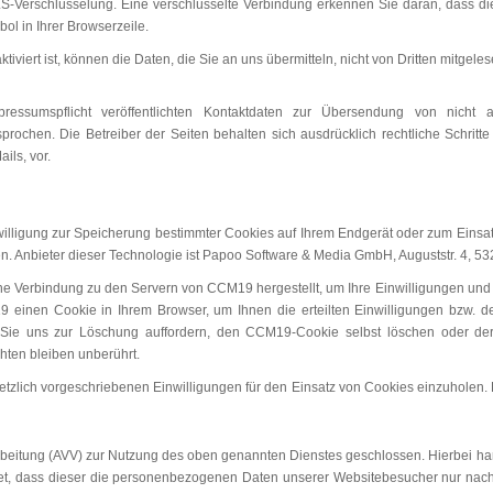
S-Verschlüsselung. Eine verschlüsselte Verbindung erkennen Sie daran, dass die 
ol in Ihrer Browserzeile.
viert ist, können die Daten, die Sie an uns übermitteln, nicht von Dritten mitgele
sumspflicht veröffentlichten Kontaktdaten zur Übersendung von nicht a
rsprochen. Die Betreiber der Seiten behalten sich ausdrücklich rechtliche Schrit
ls, vor.
illigung zur Speicherung bestimmter Cookies auf Ihrem Endgerät oder zum Einsa
n. Anbieter dieser Technologie ist Papoo Software & Media GmbH, Auguststr. 4, 
ne Verbindung zu den Servern von CCM19 hergestellt, um Ihre Einwilligungen un
 einen Cookie in Ihrem Browser, um Ihnen die erteilten Einwilligungen bzw. 
 Sie uns zur Löschung auffordern, den CCM19-Cookie selbst löschen oder der 
hten bleiben unberührt.
tzlich vorgeschriebenen Einwilligungen für den Einsatz von Cookies einzuholen. Rec
rbeitung (AVV) zur Nutzung des oben genannten Dienstes geschlossen. Hierbei han
tet, dass dieser die personenbezogenen Daten unserer Websitebesucher nur na