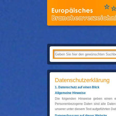
Datenschutz­erklärung
1. Datenschutz auf einen Blick
Allgemeine Hinweise
Die folgenden Hinweise geben einen e
Personenbezogene Daten sind alle Daten, 
unserer unter diesem Text aufgeführten Da
Datenerfassung auf dieser Website