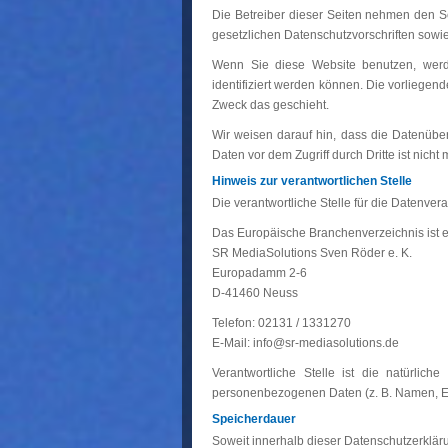
Die Betreiber dieser Seiten nehmen den S
gesetzlichen Datenschutzvorschriften sowi
Wenn Sie diese Website benutzen, wer
identifiziert werden können. Die vorliegen
Zweck das geschieht.
Wir weisen darauf hin, dass die Datenüber
Daten vor dem Zugriff durch Dritte ist nicht 
Hinweis zur verantwortlichen Stelle
Die verantwortliche Stelle für die Datenvera
Das Europäische Branchenverzeichnis ist ei
SR MediaSolutions Sven Röder e. K.
Europadamm 2-6
D-41460 Neuss
Telefon: 02131 / 1331270
E-Mail: info@sr-mediasolutions.de
Verantwortliche Stelle ist die natürli
personenbezogenen Daten (z. B. Namen, E-M
Speicherdauer
Soweit innerhalb dieser Datenschutzerklär