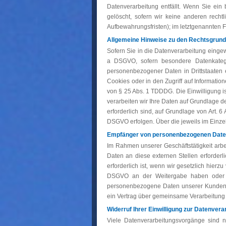
Datenverarbeitung entfällt. Wenn Sie ein
gelöscht, sofern wir keine anderen recht
Aufbewahrungsfristen); im letztgenannten Fa
Allgemeine Hinweise zu den Rechtsgrundl
Sofern Sie in die Datenverarbeitung eingewi
a DSGVO, sofern besondere Datenkatego
personenbezogener Daten in Drittstaaten 
Cookies oder in den Zugriff auf Information
von § 25 Abs. 1 TDDDG. Die Einwilligung is
verarbeiten wir Ihre Daten auf Grundlage des
erforderlich sind, auf Grundlage von Art. 6
DSGVO erfolgen. Über die jeweils im Einzel
Empfänger von personenbezogenen Dat
Im Rahmen unserer Geschäftstätigkeit arb
Daten an diese externen Stellen erforder
erforderlich ist, wenn wir gesetzlich hierzu
DSGVO an der Weitergabe haben oder we
personenbezogene Daten unserer Kunden nu
ein Vertrag über gemeinsame Verarbeitung
Widerruf Ihrer Einwilligung zur Datenvera
Viele Datenverarbeitungsvorgänge sind nur